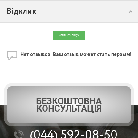
Відклик
Модель:
4N4 48
Залишити відгук
Нет отзывов. Ваш отзыв может стать первым!
БЕЗКОШТОВНА
КОНСУЛЬТАЦІЯ
(044)
592-08-50