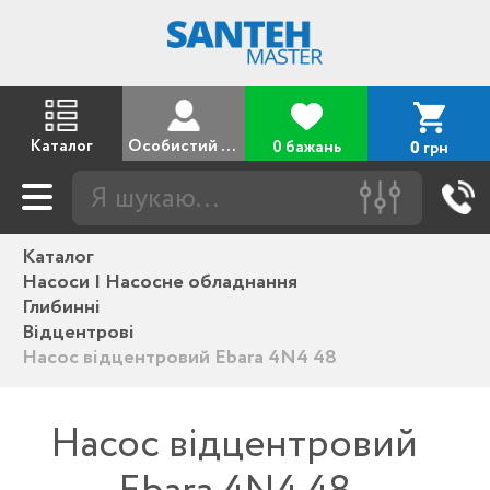
Каталог
Особистий кабінет
0 бажань
грн
0
Каталог
Насоси | Насосне обладнання
Глибинні
Відцентрові
Насос відцентровий Ebara 4N4 48
Насос відцентровий