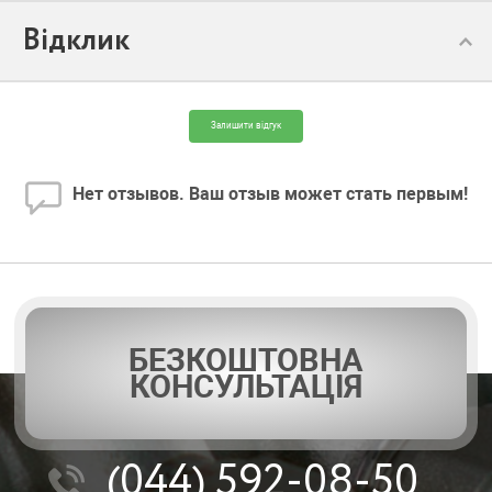
Відклик
Модель:
4N4 13
Залишити відгук
Нет отзывов. Ваш отзыв может стать первым!
БЕЗКОШТОВНА
КОНСУЛЬТАЦІЯ
(044)
592-08-50