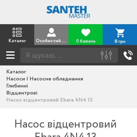
Каталог
Особистий кабінет
0 бажань
грн
0
Каталог
Насоси | Насосне обладнання
Глибинні
Відцентрові
Насос відцентровий Ebara 4N4 13
Насос відцентровий