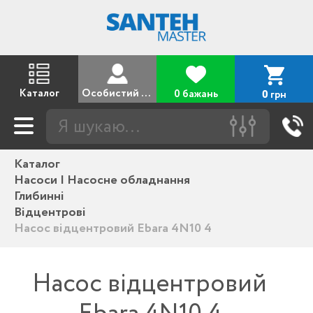
Каталог
Особистий кабінет
0 бажань
грн
0
Каталог
Насоси | Насосне обладнання
Глибинні
Відцентрові
Насос відцентровий Ebara 4N10 4
Насос відцентровий