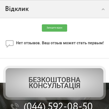
Відклик
Модель:
4N1 12 (230)
Залишити відгук
Нет отзывов. Ваш отзыв может стать первым!
БЕЗКОШТОВНА
КОНСУЛЬТАЦІЯ
(044)
592-08-50