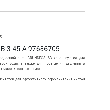
5
B 3-45 A 97686705
 водоснабжения GRUNDFOS SB используются для
девой воды, а также для повышения давления в
оттеджах и частных домах
меняется для эффективного перекачивания чистой