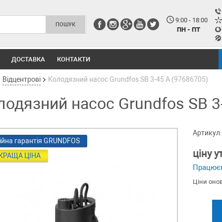
9:00 - 18:00
ПН - ПТ
ДОСТАВКА
КОНТАКТИ
Відцентрові
Колодязний насос Grundfos SB 3-45 A (97686705)
лодязний насос Grundfos SB 3
Артикул:
ійна гарантія GRUNDFOS
ціну 
КРАЩА ЦІНА
Працює
Ціни оно