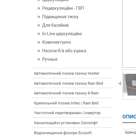
Рециркуляційні - ГВП
Підвищення тиску
Для басейнів
In-Line циркуляційні
Комплектуючі
Насоси б/в або уцінка
Ручные
Автоматичний полив газону Hunter
Автоматичний полив газону Rain Bird
Автоматичний полив газону K-Rain
Крапельний полив Irritec | Rain Bird
Частотний перетворювач | Інвертор
ОПИС
Каналізаційні установки Сололіфт
Бренд
Водоочищення фільтри Ecosoft