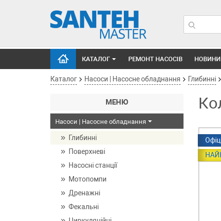
КАТАЛОГ
РЕМОНТ НАСОСІВ
НОВИНИ
Каталог
Насоси | Насосне обладнання
Глибинні
Ко
МЕНЮ
Насоси | Насосне обладнання
Глибинні
Офіц
Поверхневі
НАЙ
Насосні станції
Мотопомпи
Дренажні
Фекальні
Циркуляційні