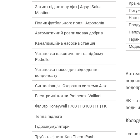
Країн
Захист від потопу Ajax | Aqsy | Salus |
Потуж
Mastino
Напор
Полив футбольного поля | Агрополів
Проду
Напру
Автоматичний розпилювач добрив
Гарант
Каналізаційна насосна станція
Моде
Установка накопичення та підйому
Pedrollo
Установка-насос для відведення
Автом
конденсату
водос
Сигналізація | Охоронна система Ajax
водопр
Електричні котли Protherm | Vaillant
SB - э
Фільтр Honeywell F76S | HS10S | FF | FK
воды и
Тепла підлога
Колоде
Гідроакумулятори
- со в
Труба та фітинг Kan-Therm Push