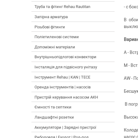
- с бо
Труба та фітинг Rehau Rautitan
Запірна арматура
В обо
выключ
Різьбові фітинги
Поліетиленові системи
Вариа
Допоміжні матеріали
A - Вс
Внутрішньопідлогові конвектори
M - Вс
Інсталяція для підвісного унітазу
Інструмент Rehau | KAN | TECE
AW - 
Оренда інструментів | насосів
Бесшу
Пристрій керування насосом АКН
В погр
Ємності та септики
Высок
Ландшафтні розетки
Аккумулятори | Зарядні пристрої
Колоде
насос 
Риболовля | Ехолот | Род-под