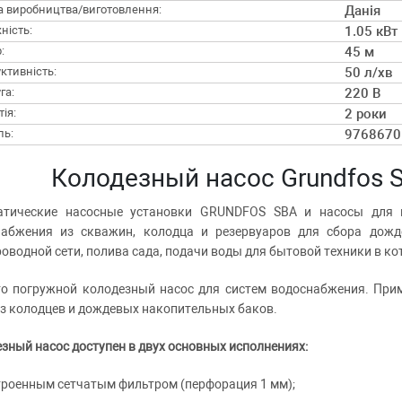
а виробництва/виготовлення:
Данія
ність:
1.05 кВт
:
45 м
ктивність:
50 л/хв
га:
220 В
ія:
2 роки
ль:
9768670
Колодезный насос Grundfos S
атические насосные установки GRUNDFOS SBA и насосы для
набжения из скважин, колодца и резервуаров для сбора дож
оводной сети, полива сада, подачи воды для бытовой техники в к
то погружной колодезный насос для систем водоснабжения. При
з колодцев и дождевых накопительных баков.
зный насос доступен в двух основных исполнениях:
строенным сетчатым фильтром (перфорация 1 мм);