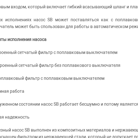
ковым входом, который включает гибкий всасывающий шланг и пл
их исполнениях насос SB может поставляться как с поплавко
атель может быть спользован для работы в автоматическом режим
нты исполнения насоса
троенный сетчатый фильтр с поплавковым выключателем
троенный сетчатый фильтр без поплавкового выключателя
Поплавковый фильтр с поплавковым выключателем
мная работа
уженном состоянии насос SB работает бесшумно и потому являетс
ая надежность
зный насос SB выполнен из композитных материалов и нержавеюще
оснащен фильтром из нержавеющей стали, который не допускает п