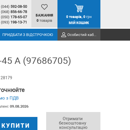
(044)
592-08-50
(068)
856-66-78
БАЖАННЯ
(050)
178-65-07
0
товарів,
0
грн
0
товарів
(093)
198-13-71
МІЙ КОШИК
ПРИДБАТИ З ВІДСТРОЧКОЮ
Особистий кабінет
-45 A (97686705)
 28179
уточнюйте
мо з ПДВ
влені:
09.08.2026
Отримати 
безкоштовну 
КУПИТИ
консультацію