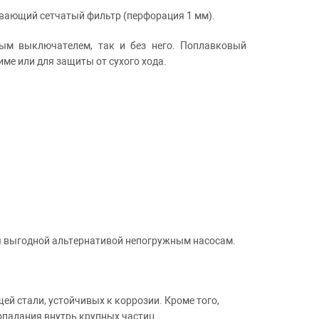
авающий сетчатый фильтр (перфорация 1 мм).
вым выключателем, так и без него. Поплавковый
е или для защиты от сухого хода.
я выгодной альтернативой непогружным насосам.
й стали, устойчивых к коррозии. Кроме того,
опадания внутрь крупных частиц.